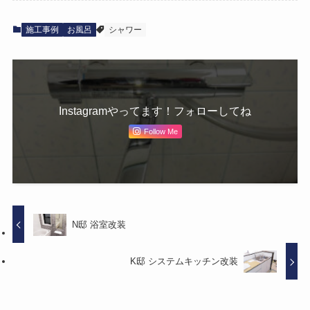
施工事例
お風呂
シャワー
Follow Me
N邸 浴室改装
K邸 システムキッチン改装