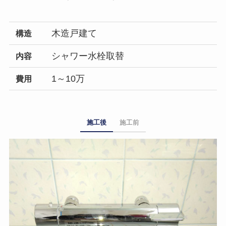
木造戸建て
構造
シャワー水栓取替
内容
1～10万
費用
施工後
施工前