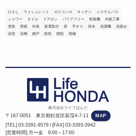
ひさし
ウォシュレット
ガスコンロ
キッチン
システムバス
シャワー
タイル
ドアホン
バリアフリー
乾燥機
内装工事
塗装
壁紙
外装
家電取付
床
手すり
排水
洗濯機
洗面台
浴室
浴槽
網戸
防犯
階段
雨樋
株式会社ライフほんだ
〒167-0051 東京都杉並区荻窪4-7-11
MAP
[TEL] 03-3391-9579 / [FAX] 03-3393-3942
[営業時間] 月〜金 9:00～17:00