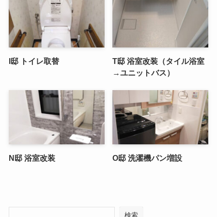
I邸 トイレ取替
T邸 浴室改装（タイル浴室
→ユニットバス）
N邸 浴室改装
O邸 洗濯機パン増設
検索