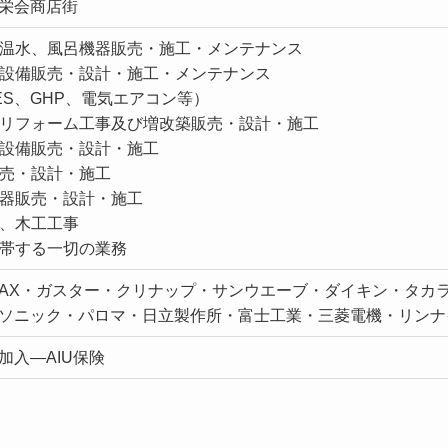
栄会商店街
具、温水、風呂機器販売・施工・メンテナンス
空調設備販売・設計・施工・メンテナンス
ES、GHP、電気エアコン等）
外部リフォーム工事及び増改築販売・設計・施工
水道設備販売・設計・施工
販売・設計・施工
備機器販売・設計・施工
事、木工工事
に付帯する一切の業務
NAX・ガスター・クリナップ・サンウエーブ・ダイキン・タカラ
ソニック・パロマ・日立製作所・富士工業・三菱電機・リンナ
加入―AIU保険