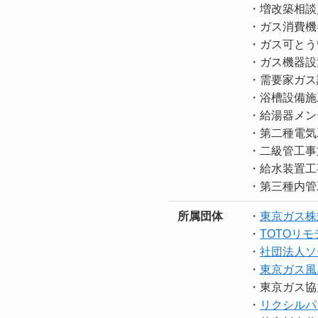
・増改築相談
・ガス消費機
・ガス可とう
・ガス機器設
・需要家ガス
・浴槽設備施
・給湯器メン
・第二種電気
・二級管工事
・給水装置工
・第三種内管
所属団体
・
東京ガス株
・
TOTOリモ
・
社団法人ソ
・
東京ガス風
・東京ガス協
・
リクシルパ