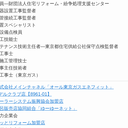
員―財団法人住宅リフォーム・紛争処理支援センター
器設置工事監督者
管接続工事監督者
置スペシャリスト
設備点検員
工技能士
テナンス技術主任者―東京都住宅供給公社保守点検監督者
工事士
施工管理技士
事主任技術者
工事士（東京ガス）
式会社メインチャネル「オール東京ガスエネフィット」
デルクラブ店【8961-01】
ーラーシステム振興協会加盟店
呂販売店協同組合「ゆーゆーネット」
力企業会
ッとリフォーム加盟店