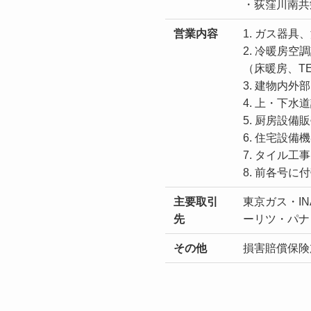
・荻窪川南共
営業内容
1. ガス器
2. 冷暖房
（床暖房、T
3. 建物内
4. 上・下
5. 厨房設備
6. 住宅設
7. タイル工
8. 前各号
主要取引
東京ガス・I
先
ーリツ・パナ
その他
損害賠償保険